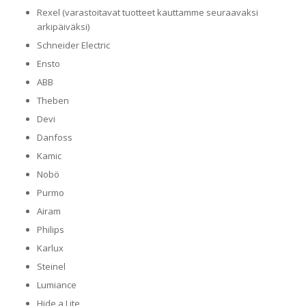
Rexel (varastoitavat tuotteet kauttamme seuraavaksi
arkipäiväksi)
Schneider Electric
Ensto
ABB
Theben
Devi
Danfoss
Kamic
Nobö
Purmo
Airam
Philips
Karlux
Steinel
Lumiance
Hide a Lite